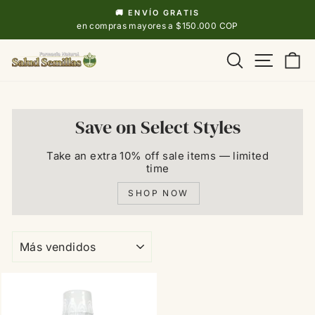
Ir
🚚 ENVÍO GRATIS
directamente
diapositivas
en compras mayores a $150.000 COP
pausa
al
Navega
Buscar
Ca
contenido
Save on Select Styles
Take an extra 10% off sale items — limited
time
SHOP NOW
ORDENAR