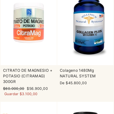
CITRATO DE MAGNESIO +
Colageno 1480Mg
POTASIO (CITRAMAG)
NATURAL SYSTEM
300GR
De $45.800,00
Precio
Precio
$60.000,00
$56.900,00
habitual
de
Guardar $3.100,00
oferta