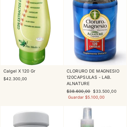
Calgel X 120 Gr
CLORURO DE MAGNESIO
120CAPSULAS - LAB.
$42.300,00
ALNATURE
Precio
Precio
$38.600,00
$33.500,00
habitual
de
Guardar $5.100,00
oferta