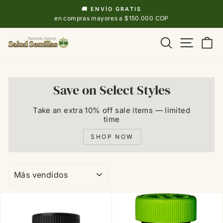
Ir
🚚 ENVÍO GRATIS
directamente
diapositivas
en compras mayores a $150.000 COP
pausa
al
Navega
Buscar
Ca
contenido
Save on Select Styles
Take an extra 10% off sale items — limited
time
SHOP NOW
ORDENAR