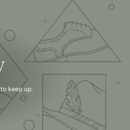
y
 to keep up.