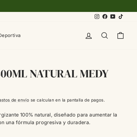
Instagram
Facebook
YouTube
TikTok
Ingresar
Buscar
Carri
Deportiva
500ML NATURAL MEDY
astos de envío
se calculan en la pantalla de pagos.
rgizante 100% natural, diseñado para aumentar la
con una fórmula progresiva y duradera.