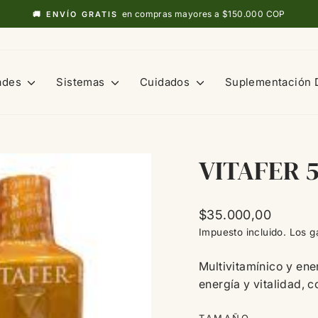
en compras mayores a $150.000 COP
🚚 ENVÍO GRATIS
diapositivas
pausa
ades
Sistemas
Cuidados
Suplementación 
VITAFER 
Precio
$35.000,00
habitual
Impuesto incluido. Los
g
Multivitamínico y ene
energía y vitalidad, 