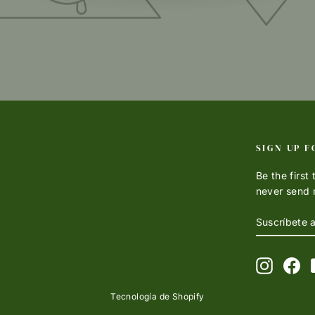
SIGN UP F
Be the first
never send 
SUSCRÍBE
SUSCRIBI
A
NUESTRA
LISTA
Instagr
Fa
DE
CORREO
Tecnología de Shopify