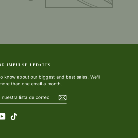
OR IMPULSE UPDATES
 to know about our biggest and best sales. We'll
more than one email a month.
TE
R
am
cebook
YouTube
TikTok