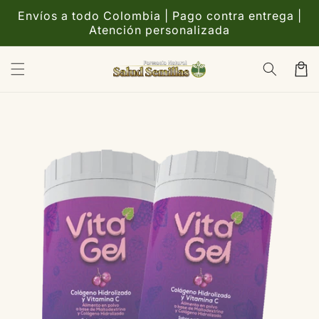
Ir
directamente
Envíos a todo Colombia | Pago contra entrega |
al contenido
Atención personalizada
Carrito
Ir
directamente
a la
información
del producto