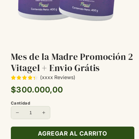
Mes de la Madre Promoción 2
Vitagel + Envio Grátis
(xxxx Reviews)
Precio
$300.000,00
habitual
Cantidad
Reducir
Aumentar
cantidad
cantidad
para
para
AGREGAR AL CARRITO
Mes
Mes