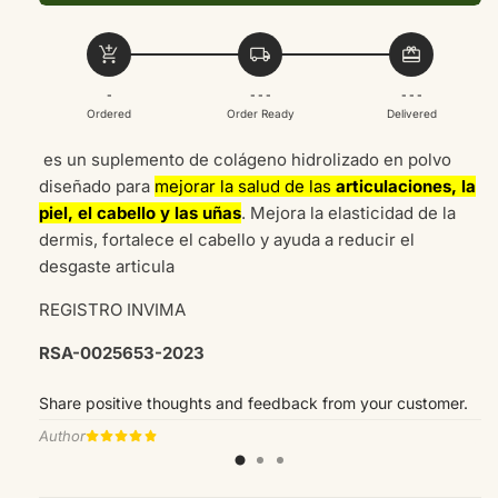
de
de
la
la
add_shopping_cart
local_shipping
redeem
Madre
Madre
Promoción
Promoción
-
- - -
- - -
2
2
Ordered
Order Ready
Delivered
Vitagel
Vitagel
+
+
es un suplemento de colágeno hidrolizado en polvo
Envio
Envio
diseñado para
mejorar la salud de las
articulaciones, la
Grátis
Grátis
piel, el cabello y las uñas
. Mejora la elasticidad de la
dermis, fortalece el cabello y ayuda a reducir el
desgaste articula
REGISTRO INVIMA
RSA-0025653-2023
Share positive thoughts and feedback from your customer.
Author