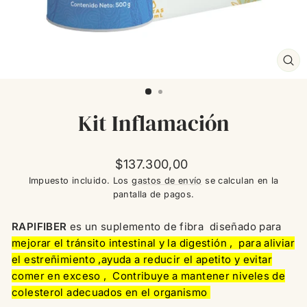
CE
(ES
Kit Inflamación
Precio
$137.300,00
habitual
Impuesto incluido. Los
gastos de envío
se calculan en la
pantalla de pagos.
RAPIFIBER
es un suplemento de fibra diseñado para
mejorar el tránsito intestinal y la digestión , para aliviar
el estreñimiento ,ayuda a reducir el apetito y evitar
comer en exceso , Contribuye a mantener niveles de
colesterol adecuados en el organismo