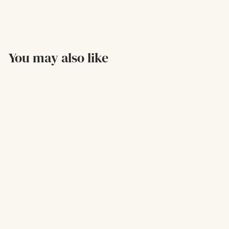
You may also like
Kit Inflamación
De $90.400,00