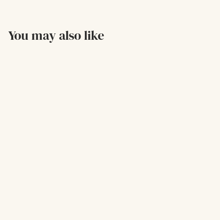
You may also like
Agotado
Artrifit X 60 Cap
$79.100,00