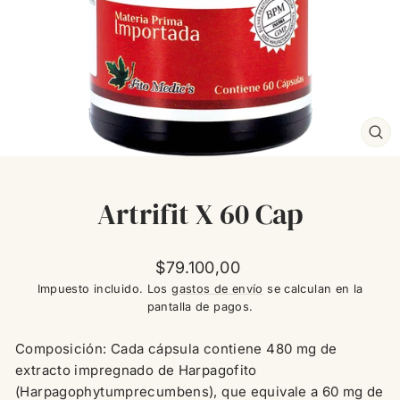
CE
(ES
Artrifit X 60 Cap
Precio
$79.100,00
habitual
Impuesto incluido. Los
gastos de envío
se calculan en la
pantalla de pagos.
Composición: Cada cápsula contiene 480 mg de
extracto impregnado de Harpagofito
(Harpagophytumprecumbens), que equivale a 60 mg de