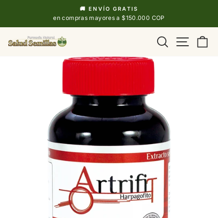
Ir
🚚 ENVÍO GRATIS
directamente
diapositivas
en compras mayores a $150.000 COP
pausa
al
Navega
Buscar
Ca
contenido