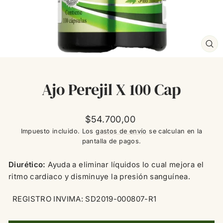
CE
(ES
Ajo Perejil X 100 Cap
Precio
$54.700,00
habitual
Impuesto incluido. Los
gastos de envío
se calculan en la
pantalla de pagos.
Diurético:
Ayuda a eliminar líquidos lo cual mejora el
ritmo cardiaco y disminuye la presión sanguínea.
REGISTRO INVIMA: SD2019-000807-R1