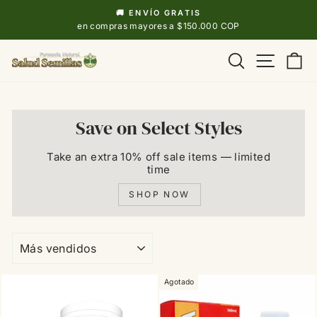
Ir
🚚 ENVÍO GRATIS
directamente
diapositivas
en compras mayores a $150.000 COP
pausa
al
Navega
Buscar
Ca
contenido
Save on Select Styles
Take an extra 10% off sale items — limited
time
SHOP NOW
ORDENAR
Agotado