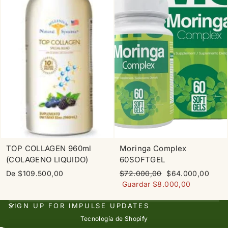
TOP COLLAGEN 960ml
Moringa Complex
(COLAGENO LIQUIDO)
60SOFTGEL
Precio
Precio
De $109.500,00
$72.000,00
$64.000,00
habitual
de
Guardar $8.000,00
oferta
SIGN UP FOR IMPULSE UPDATES
Tecnología de Shopify