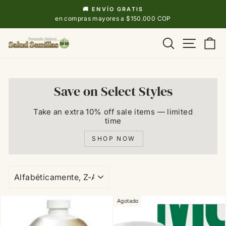
Ir
🚚 ENVÍO GRATIS
directamente
diapositivas
en compras mayores a $150.000 COP
pausa
al
Navega
Buscar
Ca
contenido
Save on Select Styles
Take an extra 10% off sale items — limited
time
SHOP NOW
ORDENAR
Agotado