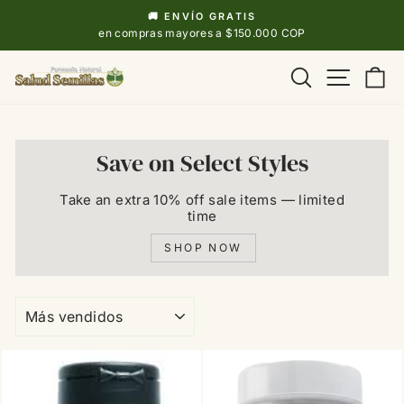
Ir
🚚 ENVÍO GRATIS
directamente
diapositivas
en compras mayores a $150.000 COP
pausa
al
Navega
Buscar
Ca
contenido
Save on Select Styles
Take an extra 10% off sale items — limited
time
SHOP NOW
ORDENAR