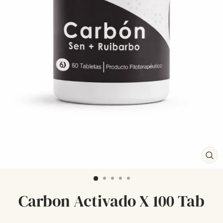
CE
(ES
Carbon Activado X 100 Tab