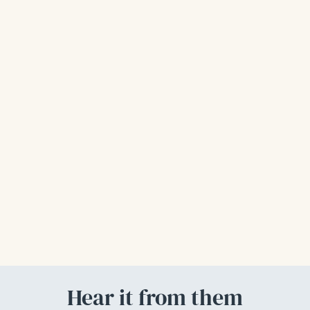
Agotado
Carbon Activado X 100
Tab
$39.900,00
Hear it from them